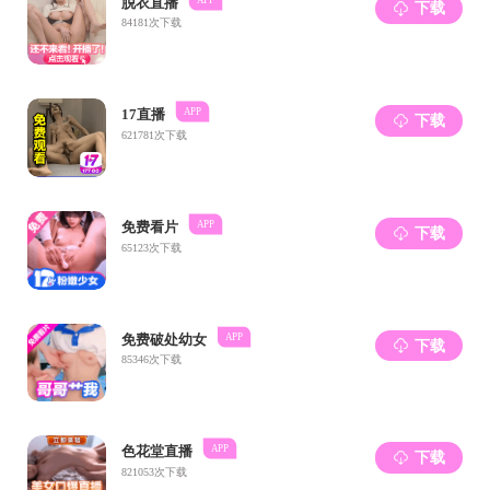
学专业人才1000余人，形成了一支以范镜泓、陈景
秋、彭向和、刘占芳等知名学者带领的30余人的团
队，培养了国家体育总局局长刘鹏、广东工业大学
校长张湘伟教授、中科院力学所副所长黄晨光教
授、重庆交通大学副校长易志坚教授、全国百篇优
秀博士论文奖获得者清华大学冯雪教授、吴坚副研
究员等一批杰出人才。在国家“985工程”和“211工
程”科技创新平台建设的支持下，通过力学学科与我
校资源、环境、机械、材料、生物、动力、电气、
土木和信息等学科间的交叉、渗透、融合，已在非
均质材料宏微观及多场耦合基础理论及其应用、陶