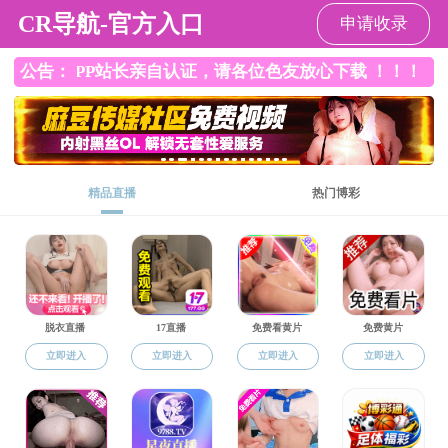
成人直播平台
非均质材料力学重庆市重点实验室
成人直播平台
>
机构设置
>
非均质材料力学重庆市重点实验室
>
中文名称：非均质材料力学重庆市重点实验室
英文名称：Chongqing Key Laboratory of
Heterogeneous Material Mechanics (Chongqing
University)