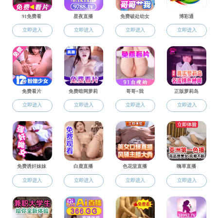
学科领域：力学
建设承担单位：成人直播平台
实验室主任：刘占芳
联系电话：023-65111659
邮箱：
zhanfang@crzbpingtai.net
非均质材料力学重庆市重点实验室是市科委认定
的市级重点实验室，依托成人直播平台 力学一级学
科博士学位授权点（涵盖了一般力学及力学基础、
固体力学、流体力学、工程力学等四个二级学科博
士学位授权点），力学博士后科研流动站，重庆市